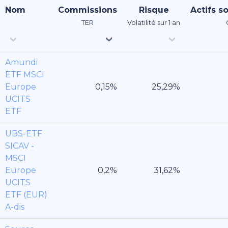
Nom
Commissions
Risque
Actifs s
TER
Volatilité sur 1 an
Amundi
ETF MSCI
Europe
UCITS
ETF
UBS-ETF
SICAV -
MSCI
Europe
UCITS
ETF (EUR)
A-dis