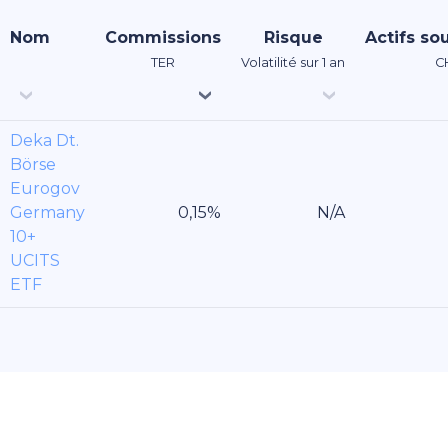
Nom
Commissions
Risque
Actifs so
TER
Volatilité sur 1 an
C
Deka Dt.
Börse
Eurogov
Germany
10+
UCITS
ETF