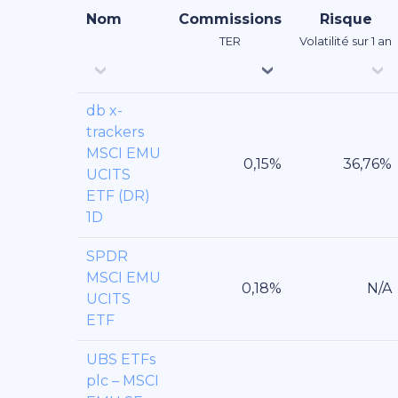
Nom
Commissions
Risque
TER
Volatilité sur 1 an
db x-
trackers
MSCI EMU
UCITS
ETF (DR)
1D
SPDR
MSCI EMU
UCITS
ETF
UBS ETFs
plc – MSCI