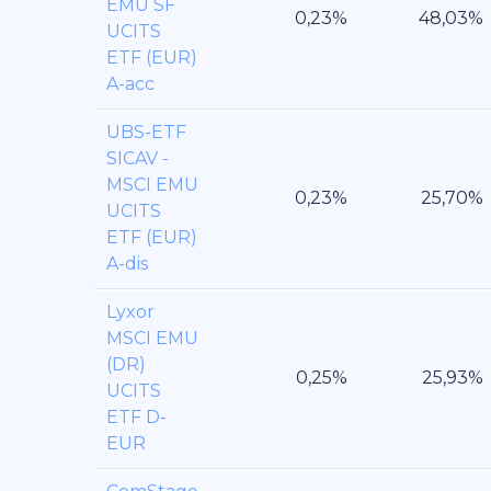
EMU SF
UCITS
ETF (EUR)
A-acc
UBS-ETF
SICAV -
MSCI EMU
UCITS
ETF (EUR)
A-dis
Lyxor
MSCI EMU
(DR)
UCITS
ETF D-
EUR