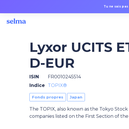
Tu ne sais pas
Lyxor UCITS E
D-EUR
ISIN
FR0010245514
Indice
TOPIX®
Fonds propres
Japan
The TOPIX, also known as the Tokyo Stock Pr
companies listed on the First Section of t