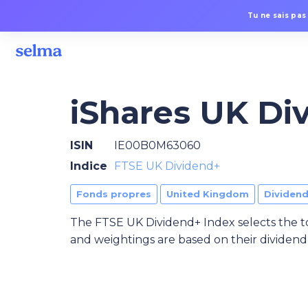
Tu ne sais pas
iShares UK Di
ISIN
IE00B0M63060
Indice
FTSE UK Dividend+
Fonds propres
United Kingdom
Dividen
The FTSE UK Dividend+ Index selects the to
and weightings are based on their dividend 