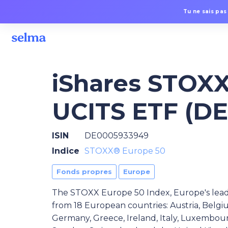
Tu ne sais pas
iShares STOXX
UCITS ETF (DE
ISIN
DE0005933949
Indice
STOXX® Europe 50
Fonds propres
Europe
The STOXX Europe 50 Index, Europe's leadi
from 18 European countries: Austria, Belgi
Germany, Greece, Ireland, Italy, Luxembour