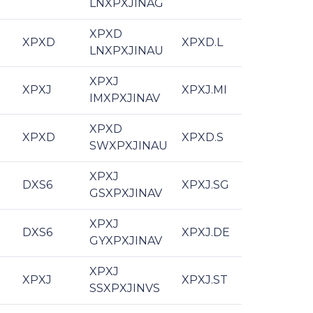
LNXPXJINAG
XPXD
XPXD
XPXD.L
LNXPXJINAU
XPXJ
XPXJ
XPXJ.MI
IMXPXJINAV
XPXD
XPXD
XPXD.S
SWXPXJINAU
XPXJ
DXS6
XPXJ.SG
GSXPXJINAV
XPXJ
DXS6
XPXJ.DE
GYXPXJINAV
XPXJ
XPXJ
XPXJ.ST
SSXPXJINVS