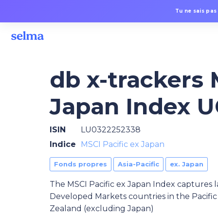
Tu ne sais pas
db x-trackers 
Japan Index U
ISIN
LU0322252338
Indice
MSCI Pacific ex Japan
Fonds propres
Asia-Pacific
ex. Japan
The MSCI Pacific ex Japan Index captures l
Developed Markets countries in the Pacific
Zealand (excluding Japan)