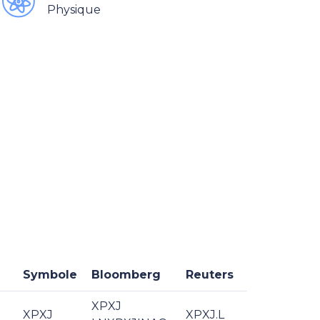
Physique
Symbole
Bloomberg
Reuters
XPXJ
XPXJ
XPXJ.L