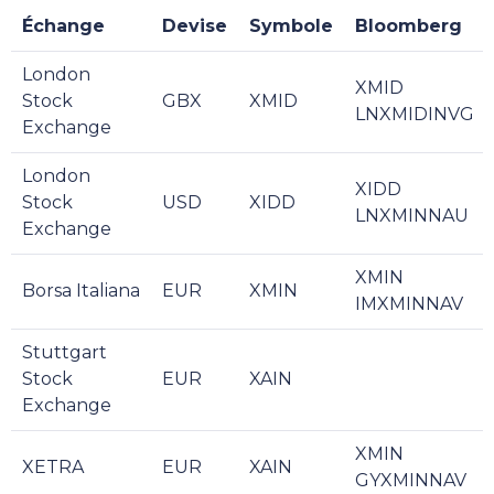
Échange
Devise
Symbole
Bloomberg
London
XMID
Stock
GBX
XMID
LNXMIDINVG
Exchange
London
XIDD
Stock
USD
XIDD
LNXMINNAU
Exchange
XMIN
Borsa Italiana
EUR
XMIN
IMXMINNAV
Stuttgart
Stock
EUR
XAIN
Exchange
XMIN
XETRA
EUR
XAIN
GYXMINNAV