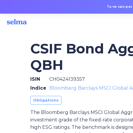
Tu ne sais pas
CSIF Bond Agg
QBH
ISIN
CH0424139357
Indice
Bloomberg Barclays MSCI Global Ag
Obligations
The Bloomberg Barclays MSCI Global Aggre
investment grade of the fixed-rate corpor
high ESG ratings. The benchmark is design