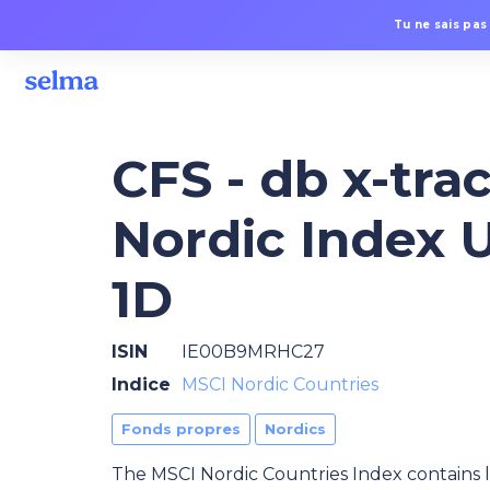
Tu ne sais pas
CFS - db x-tra
Nordic Index 
1D
ISIN
IE00B9MRHC27
Indice
MSCI Nordic Countries
Fonds propres
Nordics
The MSCI Nordic Countries Index contains