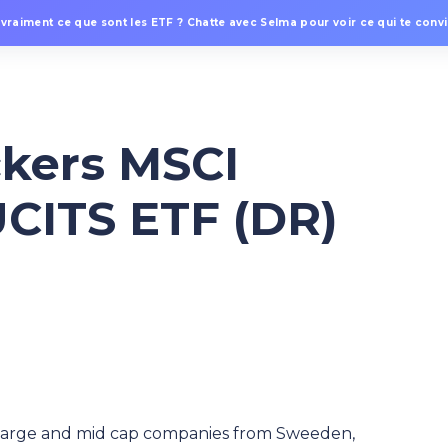
 vraiment ce que sont les ETF ? Chatte avec Selma pour voir ce qui te convie
ckers MSCI
UCITS ETF (DR)
 large and mid cap companies from Sweeden,