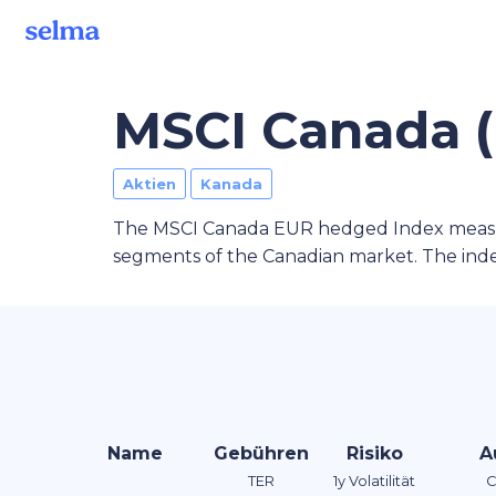
MSCI Canada 
Aktien
Kanada
The MSCI Canada EUR hedged Index measur
segments of the Canadian market. The inde
Name
Gebühren
Risiko
A
TER
1y Volatilität
C