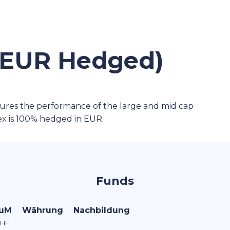
(EUR Hedged)
es the performance of the large and mid cap
x is 100% hedged in EUR.
Funds
uM
Währung
Nachbildung
HF