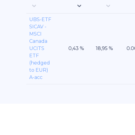
UBS-ETF
SICAV -
MSCI
Canada
UCITS
ETF
(hedged
to EUR)
A-acc