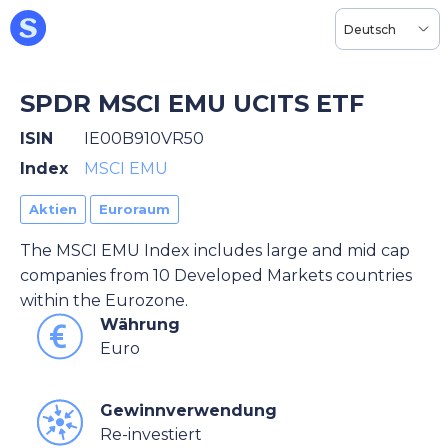
Deutsch
SPDR MSCI EMU UCITS ETF
ISIN
IE00B910VR50
Index
MSCI EMU
Aktien
Euroraum
The MSCI EMU Index includes large and mid cap
companies from 10 Developed Markets countries
within the Eurozone.
Währung
Euro
Gewinnverwendung
Re-investiert