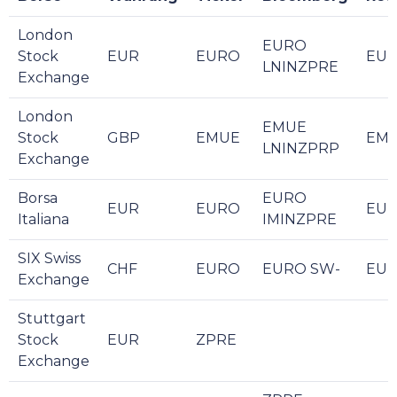
London
EURO
Stock
EUR
EURO
EUR
LNINZPRE
Exchange
London
EMUE
Stock
GBP
EMUE
EMU
LNINZPRP
Exchange
Borsa
EURO
EUR
EURO
EUR
Italiana
IMINZPRE
SIX Swiss
CHF
EURO
EURO SW-
EUR
Exchange
Stuttgart
Stock
EUR
ZPRE
Exchange