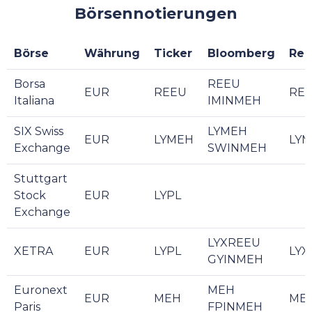
Börsennotierungen
Börse
Währung
Ticker
Bloomberg
Reu
Borsa
REEU
EUR
REEU
REE
Italiana
IMINMEH
SIX Swiss
LYMEH
EUR
LYMEH
LYM
Exchange
SWINMEH
Stuttgart
Stock
EUR
LYPL
Exchange
LYXREEU
XETRA
EUR
LYPL
LYX
GYINMEH
Euronext
MEH
EUR
MEH
MEH
Paris
FPINMEH