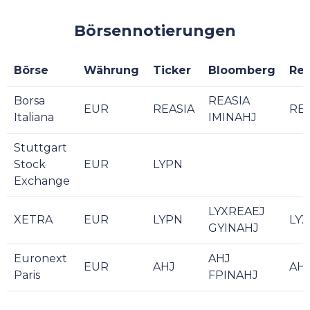
Börsennotierungen
Börse
Währung
Ticker
Bloomberg
Reu
Borsa
REASIA
EUR
REASIA
REA
Italiana
IMINAHJ
Stuttgart
Stock
EUR
LYPN
Exchange
LYXREAEJ
XETRA
EUR
LYPN
LYX
GYINAHJ
Euronext
AHJ
EUR
AHJ
AHJ
Paris
FPINAHJ