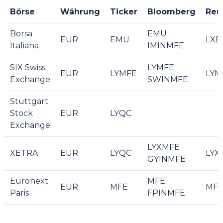
Börse
Währung
Ticker
Bloomberg
Reu
Borsa
EMU
EUR
EMU
LXE
Italiana
IMINMFE
SIX Swiss
LYMFE
EUR
LYMFE
LYM
Exchange
SWINMFE
Stuttgart
Stock
EUR
LYQC
Exchange
LYXMFE
XETRA
EUR
LYQC
LYX
GYINMFE
Euronext
MFE
EUR
MFE
MFE
Paris
FPINMFE