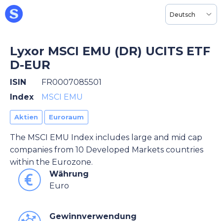
Deutsch
Lyxor MSCI EMU (DR) UCITS ETF
D-EUR
ISIN
FR0007085501
Index
MSCI EMU
Aktien
Euroraum
The MSCI EMU Index includes large and mid cap
companies from 10 Developed Markets countries
within the Eurozone.
Währung
Euro
Gewinnverwendung