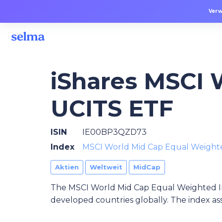
Verw
iShares MSCI 
UCITS ETF
ISIN
IE00BP3QZD73
Index
MSCI World Mid Cap Equal Weight
Aktien
Weltweit
MidCap
The MSCI World Mid Cap Equal Weighted I
developed countries globally. The index as