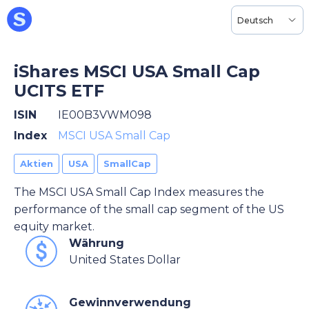
Deutsch
iShares MSCI USA Small Cap
UCITS ETF
ISIN
IE00B3VWM098
Index
MSCI USA Small Cap
Aktien
USA
SmallCap
The MSCI USA Small Cap Index measures the
performance of the small cap segment of the US
equity market.
Währung
United States Dollar
Gewinnverwendung