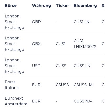
Börse
Währung
Ticker
Bloomberg
Re
London
Stock
GBP
-
CUS1 LN-
CU
Exchange
London
CUS1
Stock
GBX
CUS1
CU
LNIXM0072
Exchange
London
Stock
USD
CUSS
CUSS LN-
CU
Exchange
Borsa
EUR
CSUSS
CSUSS IM-
CS
Italiana
Euronext
EUR
-
CUSS NA-
CU
Amsterdam