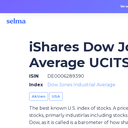
Verw
iShares Dow J
Average UCITS
ISIN
DE0006289390
Index
Dow Jones Industrial Average
Aktien
USA
The best known U.S. index of stocks. A pric
stocks, primarly industirlas including sto
Dow, as it is called is a barometer of how s