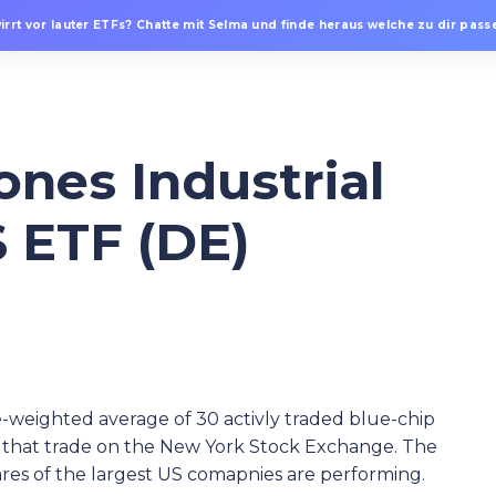
irrt vor lauter ETFs? Chatte mit Selma und finde heraus welche zu dir passe
ones Industrial
 ETF (DE)
e-weighted average of 30 activly traded blue-chip
cks that trade on the New York Stock Exchange. The
hares of the largest US comapnies are performing.