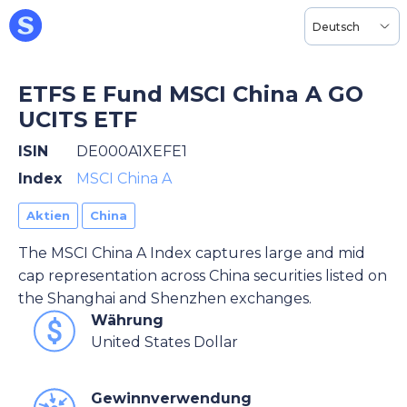
Deutsch
ETFS E Fund MSCI China A GO
UCITS ETF
ISIN
DE000A1XEFE1
Index
MSCI China A
Aktien
China
The MSCI China A Index captures large and mid
cap representation across China securities listed on
the Shanghai and Shenzhen exchanges.
Währung
United States Dollar
Gewinnverwendung