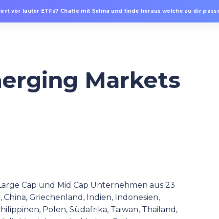
irrt vor lauter ETFs? Chatte mit Selma und finde heraus welche zu dir passe
erging Markets
 Large Cap und Mid Cap Unternehmen aus 23
, China, Griechenland, Indien, Indonesien,
hilippinen, Polen, Südafrika, Taiwan, Thailand,