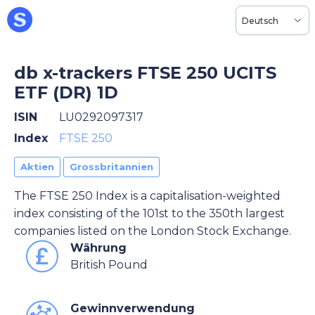
Deutsch
db x-trackers FTSE 250 UCITS
ETF (DR) 1D
ISIN
LU0292097317
Index
FTSE 250
Aktien
Grossbritannien
The FTSE 250 Index is a capitalisation-weighted
index consisting of the 101st to the 350th largest
companies listed on the London Stock Exchange.
Währung
British Pound
Gewinnverwendung